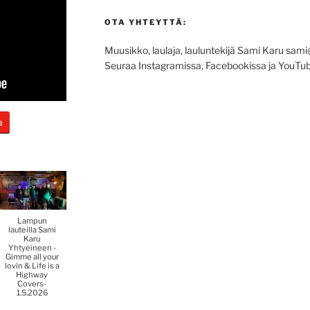
OTA YHTEYTTÄ:
Muusikko, laulaja, lauluntekijä Sami Karu sam
Seuraa Instagramissa, Facebookissa ja YouT
a
Lampun
lauteilla Sami
Karu
Yhtyeineen -
Gimme all your
lovin & Life is a
Highway
Covers-
1.5.2026