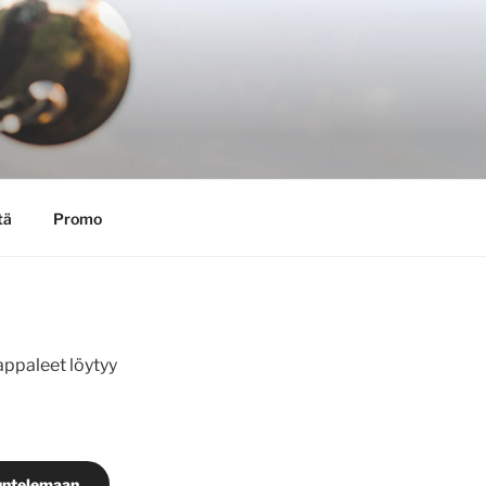
tä
Promo
appaleet löytyy
uuntelemaan