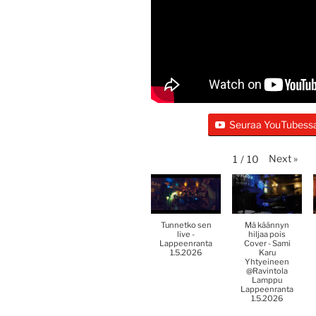
Seuraa YouTubess
Next
»
1
/
10
Tunnetko sen
Mä käännyn
live -
hiljaa pois
Lappeenranta
Cover - Sami
1.5.2026
Karu
Yhtyeineen
@Ravintola
Lamppu
Lappeenranta
1.5.2026