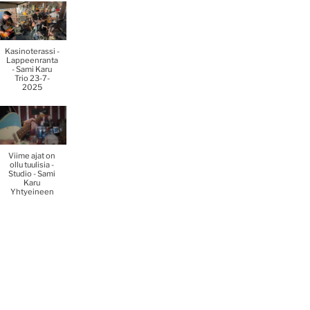
Kasinoterassi -
Lappeenranta
- Sami Karu
Trio 23-7-
2025
Viime ajat on
ollu tuulisia -
Studio - Sami
Karu
Yhtyeineen