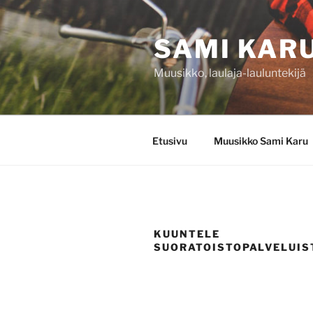
Siirry
sisältöön
SAMI KAR
Muusikko, laulaja-lauluntekijä
Etusivu
Muusikko Sami Karu
KUUNTELE
SUORATOISTOPALVELUIS