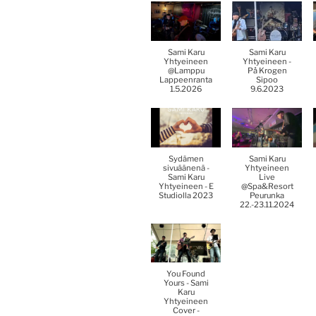
Sami Karu
Sami Karu
Yhtyeineen
Yhtyeineen -
@Lamppu
På Krogen
Lappeenranta
Sipoo
1.5.2026
9.6.2023
Sydämen
Sami Karu
sivuäänenä -
Yhtyeineen
Sami Karu
Live
Yhtyeineen - E
@Spa&Resort
Studiolla 2023
Peurunka
22.-23.11.2024
You Found
Yours - Sami
Karu
Yhtyeineen
Cover -