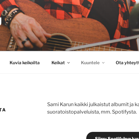
U
Kuvia keikoilta
Keikat
Kuuntele
Ota yhteyt
Sami Karun kaikki julkaistut albumit ja k
TA
suoratoistopalveluista, mm. Spotifysta.
Siirry Spotifyhyn k