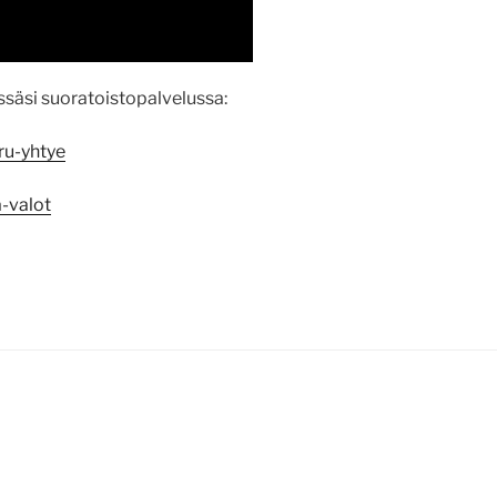
säsi suoratoistopalvelussa:
ru-yhtye
a-valot