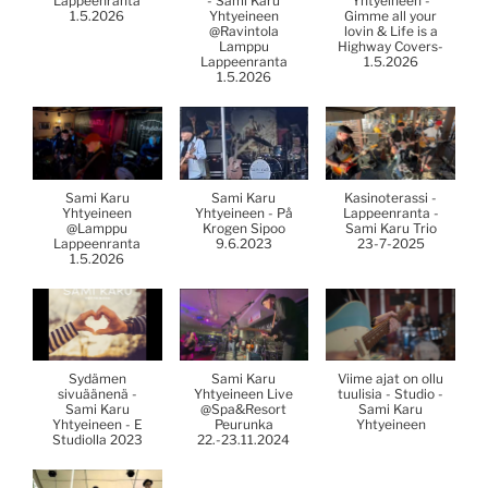
Lappeenranta
- Sami Karu
Yhtyeineen -
1.5.2026
Yhtyeineen
Gimme all your
@Ravintola
lovin & Life is a
Lamppu
Highway Covers-
Lappeenranta
1.5.2026
1.5.2026
Sami Karu
Sami Karu
Kasinoterassi -
Yhtyeineen
Yhtyeineen - På
Lappeenranta -
@Lamppu
Krogen Sipoo
Sami Karu Trio
Lappeenranta
9.6.2023
23-7-2025
1.5.2026
Sydämen
Sami Karu
Viime ajat on ollu
sivuäänenä -
Yhtyeineen Live
tuulisia - Studio -
Sami Karu
@Spa&Resort
Sami Karu
Yhtyeineen - E
Peurunka
Yhtyeineen
Studiolla 2023
22.-23.11.2024