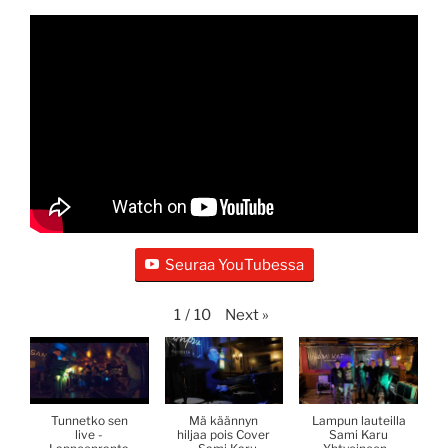
Seuraa YouTubessa
Next
»
1
/
10
Tunnetko sen
Mä käännyn
Lampun lauteilla
live -
hiljaa pois Cover
Sami Karu