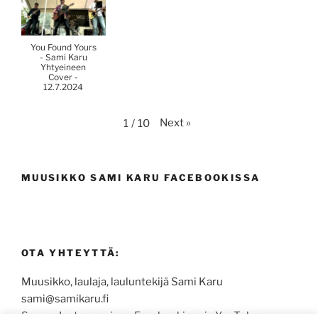
You Found Yours
- Sami Karu
Yhtyeineen
Cover -
12.7.2024
Next
»
1
/
10
MUUSIKKO SAMI KARU FACEBOOKISSA
OTA YHTEYTTÄ:
Muusikko, laulaja, lauluntekijä Sami Karu
sami@samikaru.fi
Seuraa Instagramissa, Facebookissa ja YouTubessa