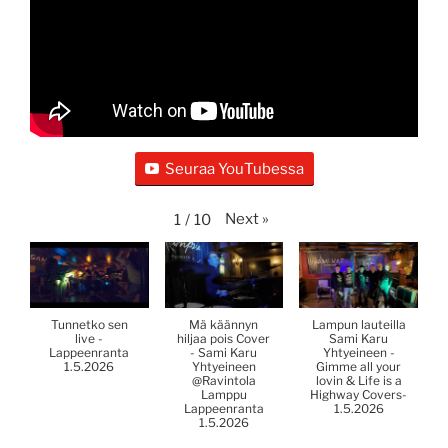
Seuraa YouTubessa
Next
»
1
/
10
Tunnetko sen
Mä käännyn
Lampun lauteilla
live -
hiljaa pois Cover
Sami Karu
Lappeenranta
- Sami Karu
Yhtyeineen -
1.5.2026
Yhtyeineen
Gimme all your
@Ravintola
lovin & Life is a
Lamppu
Highway Covers-
Lappeenranta
1.5.2026
1.5.2026