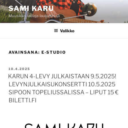
Siirry
SAMI KARU
sisältöön
Muusikko, laulaja-lauluntekijä
Valikko
AVAINSANA:
E-STUDIO
JULKAISTU
10.4.2025
KARUN 4-LEVY JULKAISTAAN 9.5.2025!
LEVYNJULKAISUKONSERTTI 10.5.2025
SIPOON TOPELIUSSALISSA – LIPUT 15 €
BILETTI.FI