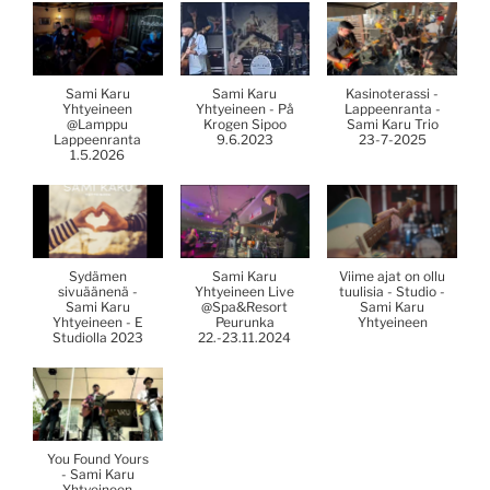
Sami Karu
Sami Karu
Kasinoterassi -
Yhtyeineen
Yhtyeineen - På
Lappeenranta -
@Lamppu
Krogen Sipoo
Sami Karu Trio
Lappeenranta
9.6.2023
23-7-2025
1.5.2026
Sydämen
Sami Karu
Viime ajat on ollu
sivuäänenä -
Yhtyeineen Live
tuulisia - Studio -
Sami Karu
@Spa&Resort
Sami Karu
Yhtyeineen - E
Peurunka
Yhtyeineen
Studiolla 2023
22.-23.11.2024
You Found Yours
- Sami Karu
Yhtyeineen