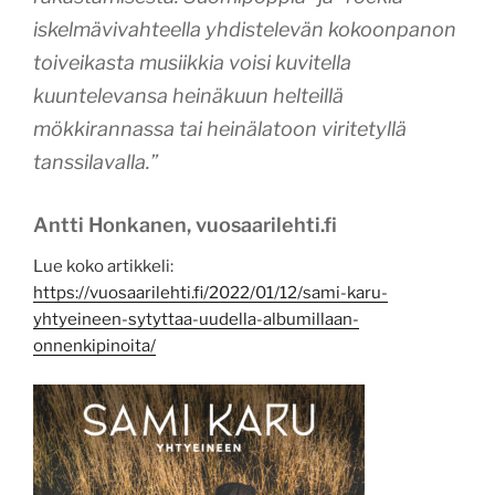
iskelmävivahteella yhdistelevän kokoonpanon
toiveikasta musiikkia voisi kuvitella
kuuntelevansa heinäkuun helteillä
mökkirannassa tai heinälatoon viritetyllä
tanssilavalla.”
Antti Honkanen, vuosaarilehti.fi
Lue koko artikkeli:
https://vuosaarilehti.fi/2022/01/12/sami-karu-
yhtyeineen-sytyttaa-uudella-albumillaan-
onnenkipinoita/