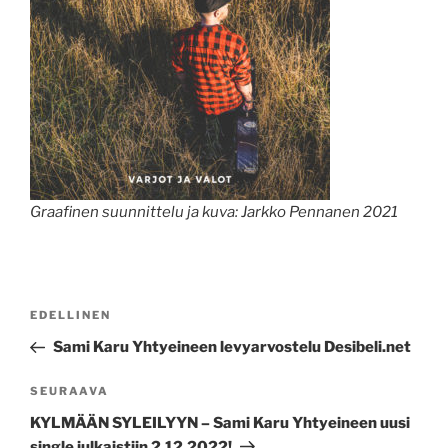
Graafinen suunnittelu ja kuva: Jarkko Pennanen 2021
Artikkelien
Edellinen
EDELLINEN
selaus
artikkeli
Sami Karu Yhtyeineen levyarvostelu Desibeli.net
Seuraava
SEURAAVA
artikkeli
KYLMÄÄN SYLEILYYN – Sami Karu Yhtyeineen uusi
single julkaistiin 2.12.2022!