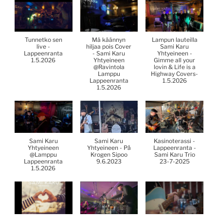
Tunnetko sen
Mä käännyn
Lampun lauteilla
live -
hiljaa pois Cover
Sami Karu
Lappeenranta
- Sami Karu
Yhtyeineen -
1.5.2026
Yhtyeineen
Gimme all your
@Ravintola
lovin & Life is a
Lamppu
Highway Covers-
Lappeenranta
1.5.2026
1.5.2026
Sami Karu
Sami Karu
Kasinoterassi -
Yhtyeineen
Yhtyeineen - På
Lappeenranta -
@Lamppu
Krogen Sipoo
Sami Karu Trio
Lappeenranta
9.6.2023
23-7-2025
1.5.2026