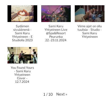
Sydämen
Sami Karu
Viime ajat on ollu
sivuäänenä -
Yhtyeineen Live
tuulisia - Studio -
Sami Karu
@Spa&Resort
Sami Karu
Yhtyeineen - E
Peurunka
Yhtyeineen
Studiolla 2023
22.-23.11.2024
You Found Yours
- Sami Karu
Yhtyeineen
Cover -
12.7.2024
Next
»
1
/
10