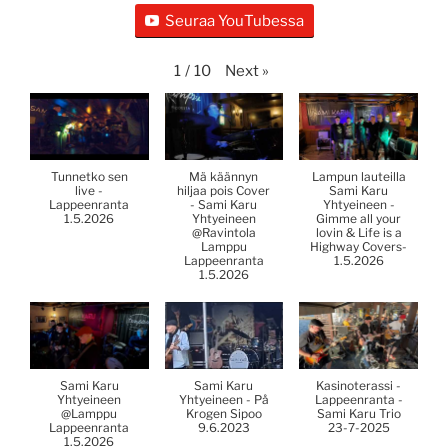
Seuraa YouTubessa
Next
»
1
/
10
Tunnetko sen
Mä käännyn
Lampun lauteilla
live -
hiljaa pois Cover
Sami Karu
Lappeenranta
- Sami Karu
Yhtyeineen -
1.5.2026
Yhtyeineen
Gimme all your
@Ravintola
lovin & Life is a
Lamppu
Highway Covers-
Lappeenranta
1.5.2026
1.5.2026
Sami Karu
Sami Karu
Kasinoterassi -
Yhtyeineen
Yhtyeineen - På
Lappeenranta -
@Lamppu
Krogen Sipoo
Sami Karu Trio
Lappeenranta
9.6.2023
23-7-2025
1.5.2026