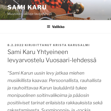
Siirry
SAMI KARU
sisältöön
Muusikko, laulaja-lauluntekijä
Valikko
JULKAISTU
8.2.2022
KIRJOITTANUT
KRISTA KARUSALMI
Sami Karu Yhtyeineen
levyarvostelu Vuosaari-lehdessä
”Sami Karun uusin levy jatkaa miehen
musiikillista kaavaa: Persoonallista, rauhallista
ja rauhoittavaa Karun lauluääntä tukee
monipuolinen soitinvalikoima ja pääosin
positiiviset tarinat erilaisista rakkauksista sekä
rakastamisesta. Suomipoppia- ja -rockia