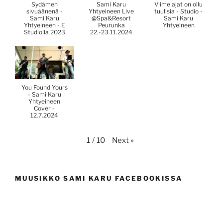
Sydämen
Sami Karu
Viime ajat on ollu
sivuäänenä -
Yhtyeineen Live
tuulisia - Studio -
Sami Karu
@Spa&Resort
Sami Karu
Yhtyeineen - E
Peurunka
Yhtyeineen
Studiolla 2023
22.-23.11.2024
You Found Yours
- Sami Karu
Yhtyeineen
Cover -
12.7.2024
Next
»
1
/
10
MUUSIKKO SAMI KARU FACEBOOKISSA